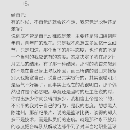
吧。
给自己：
有的时候，不自觉的就会这样想，我究竟是聪明还是
笨呢？
说到底不管是自己幼稚或是笨，主要还是得归结到两
年前，两年前的现在。只是我不愿意去多回忆什么细
节，只是知道，那个当下的那种态度，也许真的不是
一个当时的我应该有的态度。态度决定了我在那3个
月之后的结果。有了那一种结果，那时的我首先想到
的不是在自己身上寻找原因，而已所谓的借口来搪塞
别人也搪塞自己，说自己其实很行的，其实很聪明只
是运气不好罢了，而事实上现在的我很明白，那个偶
然也许是个必然吧。毕竟还是当时的班主任说的对，
你付出多少你就会得到多少，我相信上帝是公平的，
不公平的我对于自己的行为，是我的态度。想想黑人
陈建州，那部纪录片，说的是篮球比赛，谈得的却大
多不是技术，而是队员们的态度。就是那种永不放弃
的态度把台啤队从解散边缘带到了对岸当地职业篮球