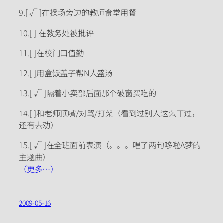
9.[ √ ]在操场旁边的教师食堂用餐
10.[ ] 在教务处被批评
11.[ ]在校门口值勤
12.[ ]用盒饭盖子帮N人盛汤
13.[ √ ]隔着小卖部后面那个破窗买吃的
14.[ ]和老师顶嘴/对骂/打架（看到过别人这么干过，
还有去劝）
15.[ √ ]在全班面前表演（。。。唱了两句哆啦A梦的
主题曲）
（更多…）
2009-05-16