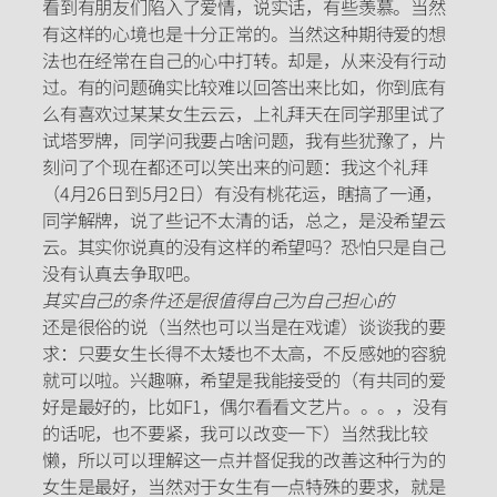
看到有朋友们陷入了爱情，说实话，有些羡慕。当然
有这样的心境也是十分正常的。当然这种期待爱的想
法也在经常在自己的心中打转。却是，从来没有行动
过。有的问题确实比较难以回答出来比如，你到底有
么有喜欢过某某女生云云，上礼拜天在同学那里试了
试塔罗牌，同学问我要占啥问题，我有些犹豫了，片
刻问了个现在都还可以笑出来的问题：我这个礼拜
（4月26日到5月2日）有没有桃花运，瞎搞了一通，
同学解牌，说了些记不太清的话，总之，是没希望云
云。其实你说真的没有这样的希望吗？恐怕只是自己
没有认真去争取吧。
其实自己的条件还是很值得自己为自己担心的
还是很俗的说（当然也可以当是在戏谑）谈谈我的要
求：只要女生长得不太矮也不太高，不反感她的容貌
就可以啦。兴趣嘛，希望是我能接受的（有共同的爱
好是最好的，比如F1，偶尔看看文艺片。。。，没有
的话呢，也不要紧，我可以改变一下）当然我比较
懒，所以可以理解这一点并督促我的改善这种行为的
女生是最好，当然对于女生有一点特殊的要求，就是