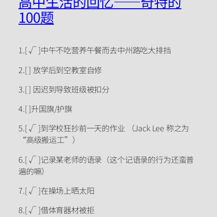
高中生活的回忆——奇特的
100题
1.[ √ ]中午不吃营养午餐而去中州路吃大排挡
2.[ ] 放学后到空教室自修
3.[ ] 因迟到导致班级被扣分
4.[ ]升国旗/护旗
5.[ √ ]到学校狂抄前一天的作业 （Jack Lee 称之为
“高级搬运工”）
6.[ √ ]记录某老师的语录（这个记语录的行为还蛮普
遍的嘛）
7.[ √ ]在操场上晒太阳
8.[ √ ]借体育器材被拒