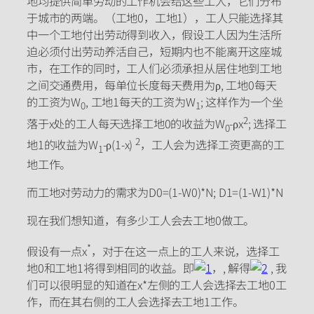
地均提供简单劳动的工作机会给这些工人，它们分布
于城市的两端。（工地0，工地1），工人只能选择其
中一个工地付出劳动得到收入，假设工人因为生活所
迫必须付出劳动养活自己，短期内也不能离开这座城
市，在工作的同时，工人们必须承担从居住地到工地
之间交通费用，每单位长度每天费用为ρ, 工地0每天
的工资为W
, 工地1每天的工资为W
; 这样作为一个坐
0
1
2
落于x处的工人每天选择工地0的收益为W
-ρx
; 选择工
0
2
地1的收益为W
-ρ(1-x)
，工人会为选择工资更高的工
1
地工作。
而工地对劳动力的需求为D0=(1-W0)*N; D1=(1-W1)*N
现在我们想知道，有多少工人会去工地0做工。
*
假设有一点x
，对于在这一点上的工人来说，选择工
地0和工地1将得到相同的收益。即
，, 解得
, 我
们可以很明显的知道在x*左侧的工人会选择去工地0工
作，而在其右侧的工人会选择去工地1工作。