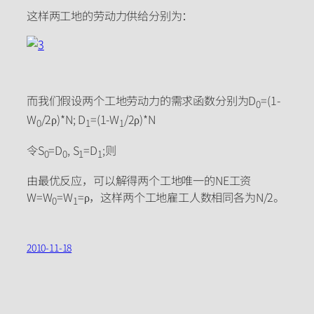
这样两工地的劳动力供给分别为：
而我们假设两个工地劳动力的需求函数分别为D
=(1-
0
W
/2ρ)*N; D
=(1-W
/2ρ)*N
0
1
1
令S
=D
, S
=D
;则
0
0
1
1
由最优反应，可以解得两个工地唯一的NE工资
W=W
=W
=ρ，这样两个工地雇工人数相同各为N/2。
0
1
2010-11-18