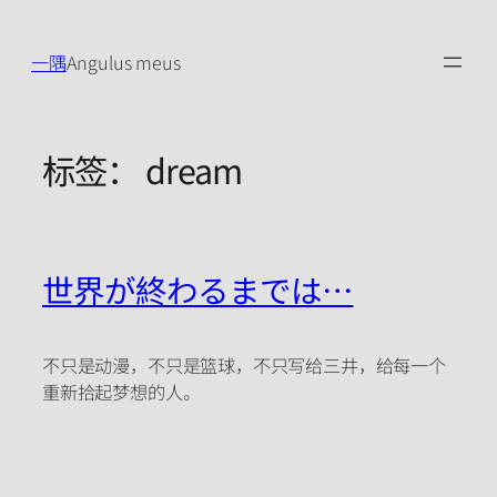
跳
至
一隅
Angulus meus
内
容
标签：
dream
世界が終わるまでは…
不只是动漫，不只是篮球，不只写给三井，给每一个
重新拾起梦想的人。