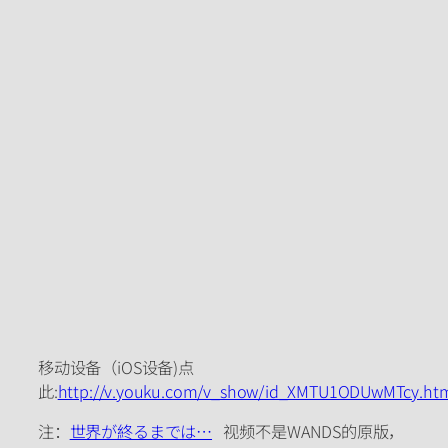
移动设备（iOS设备)点
此:
http://v.youku.com/v_show/id_XMTU1ODUwMTcy.ht
注：
世界が終るまでは…
视频不是WANDS的原版，