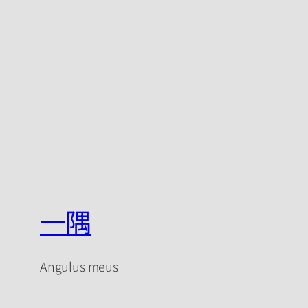
一隅
Angulus meus