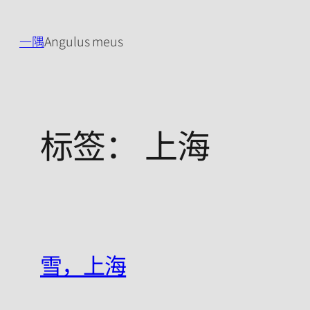
跳
至
一隅
Angulus meus
内
容
标签：
上海
雪，上海