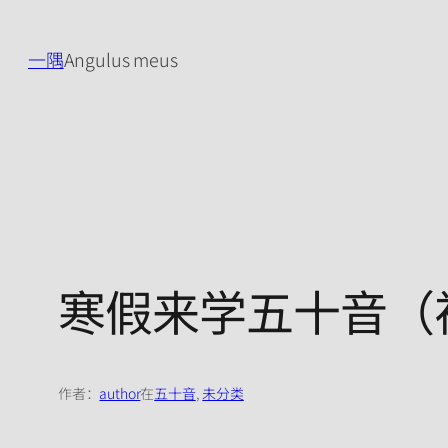
跳
至
一隅
Angulus meus
内
容
寒假来学五十音（
作者：
author
在
五十音
, 
未分类