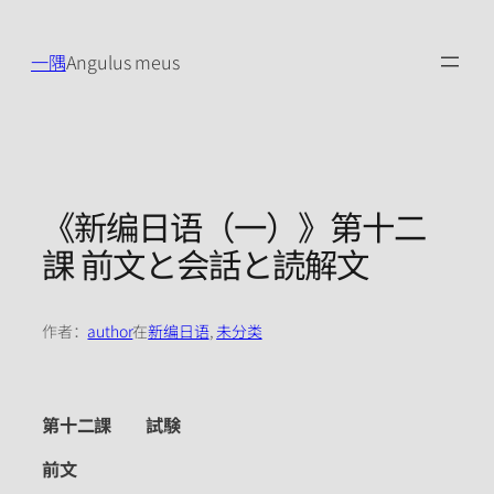
跳
至
一隅
Angulus meus
内
容
《新编日语（一）》第十二
課 前文と会話と読解文
作者：
author
在
新编日语
, 
未分类
第十二課
試験
前文