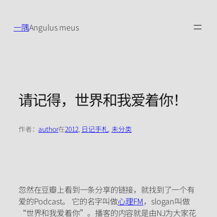
跳
至
一隅
Angulus meus
内
容
请记得，世界和我爱着你！
作者：
author
在
2012
, 
日记手札
, 
未分类
忽然在豆瓣上看到一条分享的链接，就找到了一个有
爱的Podcast。 它的名字叫做
心理FM
，slogan叫做
“世界和我爱着你”。播客的内容就是由NJ为大家花