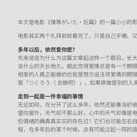
本文是电影《僕等がいた・后篇》的一篇小小的
电影其实两个礼拜前就看完了，只是自己手懒，
多年以后，依然爱你麽？
先来说说为什么为这篇文章起这样一个题目。长
谈什么的天长地久。据此觉得爱情总是有一个期限
相爱的人真正能做的也就是想方设法将爱情的期
是「つくろう（ 去做吧）」。如果换做是别的人
走到一起是一件幸福的事情
无论如何，在分开了这么多年，依然还能像当初
望向窗外，天气却不那么好，心中的天气却像是
些情绪的确真真实实的存在过！它们也可能左右
程，在多年后的某个时候，总有可能泛起一阵的涟漪