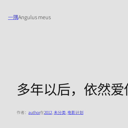
跳
至
一隅
Angulus meus
内
容
多年以后，依然爱
作者：
author
在
2012
, 
未分类
, 
电影计划