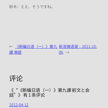
鈴木：ええ、そうですね。
←
《新编日语（一）》第九
新浪微语录 – 2011-10-
課 単語
06
→
评论
《“《新编日语（一）》第九課 前文と会
話”》 有 1 条评论
2012-04-12