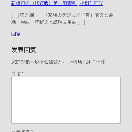
新编日语（修订版）第一册索引 | 小树与阳光
[…] 第九課 「家族のデジカメ写真」前文と会
話 単語 読解文と読解文単語 […]
回复
发表回复
您的邮箱地址不会被公开。
必填项已用
*
标注
评论
*
显示名称
*