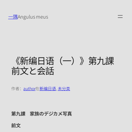
跳
至
一隅
Angulus meus
内
容
《新编日语（一）》第九課
前文と会話
作者：
author
在
新编日语
, 
未分类
第九課 家族のデジカメ写真
前文